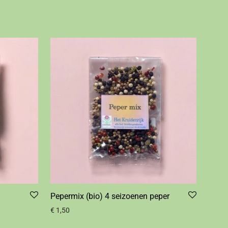
Pepermix (bio) 4 seizoenen peper
€
1,50