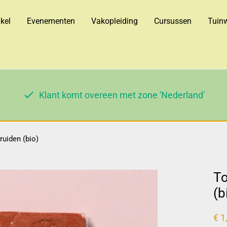
kel
Evenementen
Vakopleiding
Cursussen
Tuinw
Klant komt overeen met zone 'Nederland'
uiden (bio)
To
(b
€
1