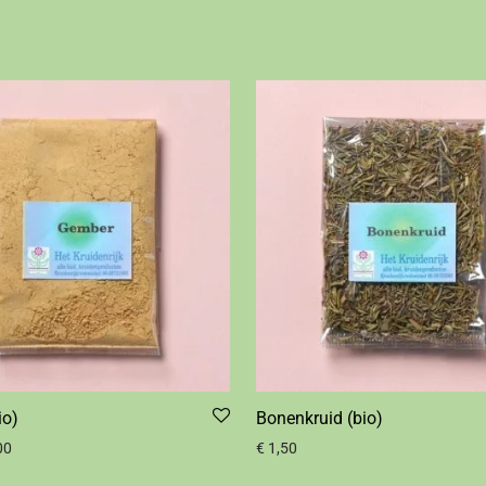
io)
Bonenkruid (bio)
00
€
1,50