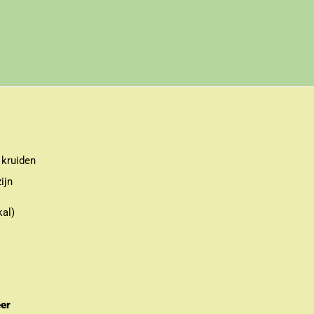
 kruiden
ijn
kal)
eer