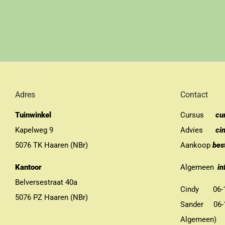
Adres
Contact
Tuinwinkel
Cursus
cu
Kapelweg 9
Advies
ci
5076 TK Haaren (NBr)
Aankoop
bes
Kantoor
Algemeen
in
Belversestraat 40a
Cindy 06-13
5076 PZ Haaren (NBr)
Sander 06-11
Algemeen)