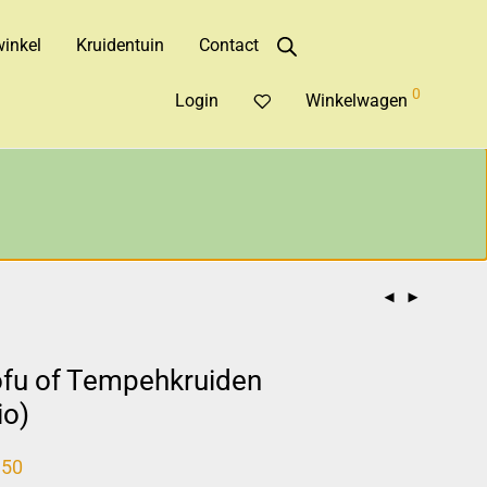
inkel
Kruidentuin
Contact
0
Login
Winkelwagen
fu of Tempehkruiden
io)
,50