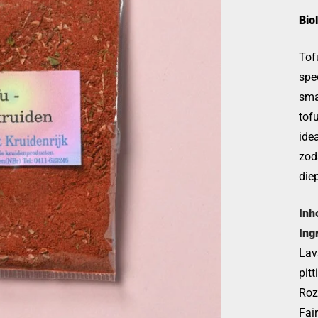
Bio
Tof
spe
sma
tof
ide
zod
diep
Inh
Ing
Lav
pit
Roz
Fai