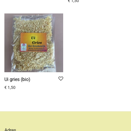
€
1,50
Ui gries (bio)
€
1,50
Adres