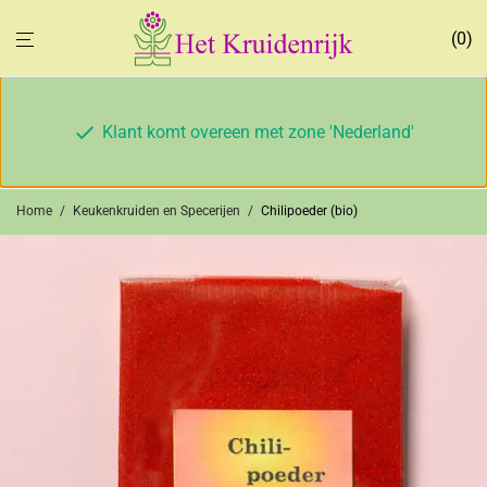
0
Klant komt overeen met zone 'Nederland'
Home
/
Keukenkruiden en Specerijen
/
Chilipoeder (bio)