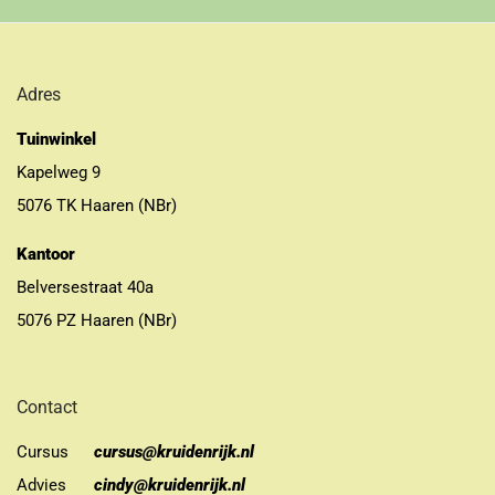
Adres
Tuinwinkel
Kapelweg 9
5076 TK Haaren (NBr)
Kantoor
Belversestraat 40a
5076 PZ Haaren (NBr)
Contact
Cursus
cursus@kruidenrijk.nl
Advies
cindy@kruidenrijk.nl