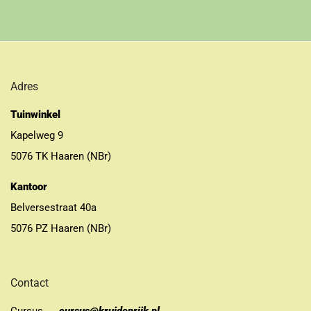
Adres
Tuinwinkel
Kapelweg 9
5076 TK Haaren (NBr)
Kantoor
Belversestraat 40a
5076 PZ Haaren (NBr)
Contact
Cursus
cursus@kruidenrijk.nl