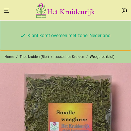
0
Klant komt overeen met zone 'Nederland'
Home
/
Thee kruiden (Biol)
/
Losse thee Kruiden
/
Weegbree (biol)