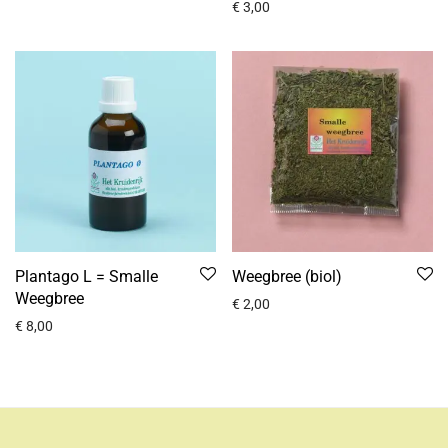
€
3,00
Plantago L = Smalle
Weegbree (biol)
Weegbree
€
2,00
€
8,00