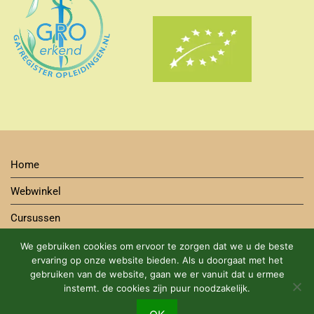
Home
Webwinkel
Cursussen
Contact
We gebruiken cookies om ervoor te zorgen dat we u de beste
ervaring op onze website bieden. Als u doorgaat met het
Bestelwijze
gebruiken van de website, gaan we er vanuit dat u ermee
instemt. de cookies zijn puur noodzakelijk.
Algemene Voorwaarden Cursus en Webshop
DUURZAME BIOLOGISCHE PRODUCTEN MET EEN GROEN