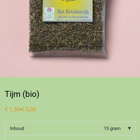
Tijm (bio)
€
1,50
€
3,00
-
Inhoud
15 gram