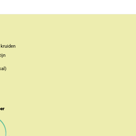
 kruiden
ijn
kal)
eer