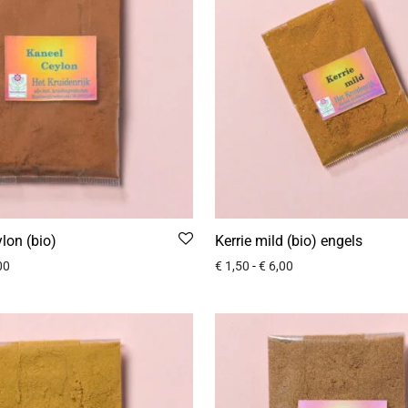
lon (bio)
Kerrie mild (bio) engels
00
€
1,50
-
€
6,00