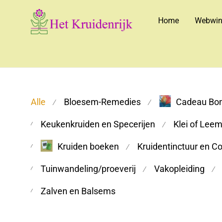
Home
Webwin
Alle
Bloesem-Remedies
Cadeau Bo
⁄
⁄
Keukenkruiden en Specerijen
Klei of Lee
⁄
⁄
Kruiden boeken
Kruidentinctuur en C
⁄
⁄
Tuinwandeling/proeverij
Vakopleiding
⁄
⁄
⁄
Zalven en Balsems
⁄