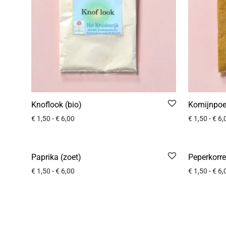
Knoflook (bio)
Komijnpoed
€
1,50
-
€
6,00
€
1,50
-
€
6,
Paprika (zoet)
Peperkorre
€
1,50
-
€
6,00
€
1,50
-
€
6,