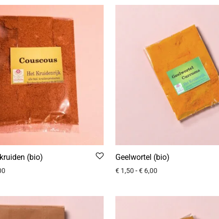
ruiden (bio)
Geelwortel (bio)
00
€
1,50
-
€
6,00