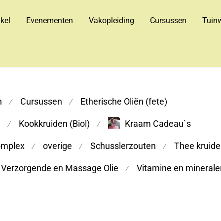
kel
Evenementen
Vakopleiding
Cursussen
Tuinw
n
Cursussen
Etherische Oliën (fete)
⁄
⁄
m
Kookkruiden (Biol)
Kraam Cadeau`s
⁄
⁄
omplex
overige
Schusslerzouten
Thee kruiden
⁄
⁄
⁄
Verzorgende en Massage Olie
Vitamine en minerale
⁄