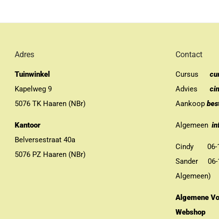
Adres
Contact
Tuinwinkel
Cursus
cu
Kapelweg 9
Advies
ci
5076 TK Haaren (NBr)
Aankoop
bes
Kantoor
Algemeen
in
Belversestraat 40a
Cindy 06-13
5076 PZ Haaren (NBr)
Sander 06-11
Algemeen)
Algemene Vo
Webshop