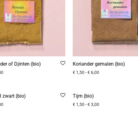
er of Djinten (bio)
Koriander gemalen (bio)
00
€
1,50
-
€
6,00
l zwart (bio)
Tijm (bio)
00
€
1,50
-
€
3,00