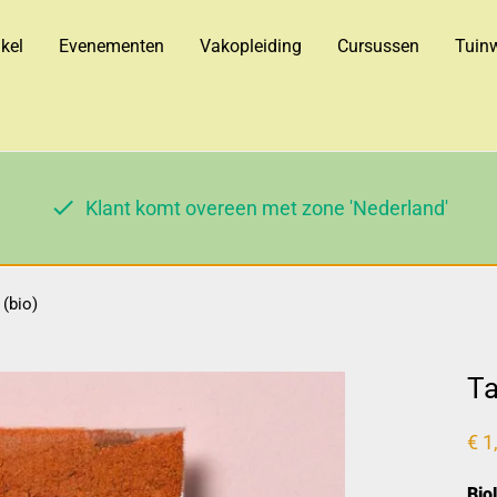
kel
Evenementen
Vakopleiding
Cursussen
Tuinw
Klant komt overeen met zone 'Nederland'
 (bio)
Ta
€
1
Bio