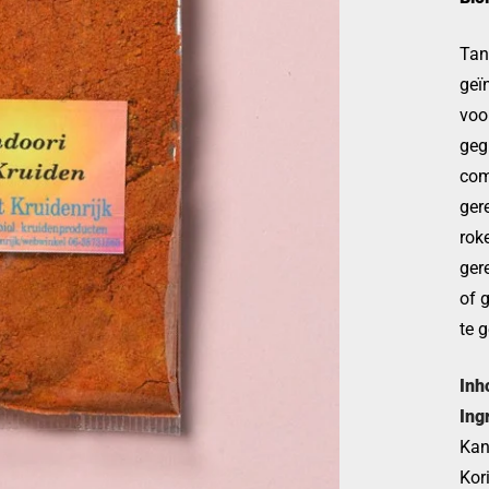
Tan
geï
voo
geg
com
ger
rok
ger
of 
te 
Inh
Ing
Kan
Kor