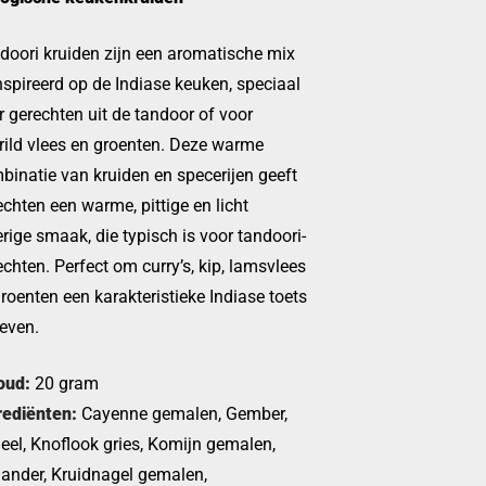
doori kruiden zijn een aromatische mix
nspireerd op de Indiase keuken, speciaal
r gerechten uit de tandoor of voor
rild vlees en groenten. Deze warme
binatie van kruiden en specerijen geeft
echten een warme, pittige en licht
erige smaak, die typisch is voor tandoori-
echten. Perfect om curry’s, kip, lamsvlees
groenten een karakteristieke Indiase toets
geven.
oud:
20 gram
rediënten:
Cayenne gemalen, Gember,
eel, Knoflook gries, Komijn gemalen,
iander, Kruidnagel gemalen,