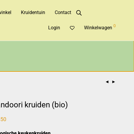
inkel
Kruidentuin
Contact
0
Login
Winkelwagen
ndoori kruiden (bio)
,50
logische keukenkruiden