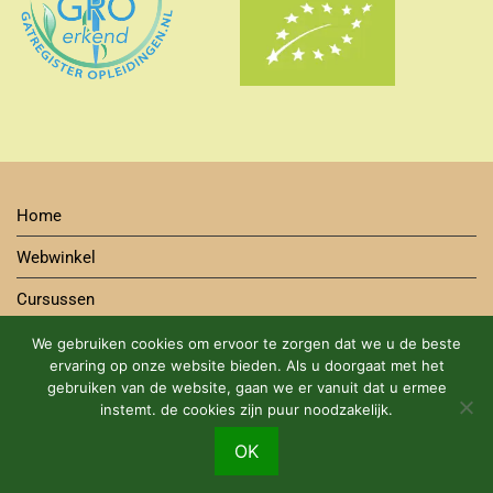
Home
Webwinkel
Cursussen
Contact
We gebruiken cookies om ervoor te zorgen dat we u de beste
ervaring op onze website bieden. Als u doorgaat met het
Bestelwijze
gebruiken van de website, gaan we er vanuit dat u ermee
instemt. de cookies zijn puur noodzakelijk.
Algemene Voorwaarden Cursus en Webshop
DUURZAME BIOLOGISCHE PRODUCTEN MET EEN GROEN
OK
HART.
Negeren