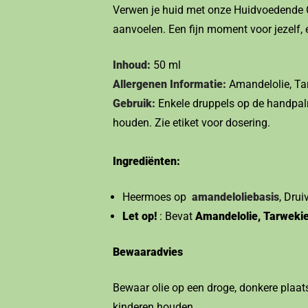
Verwen je huid met onze Huidvoedende Oli
aanvoelen. Een fijn moment voor jezelf, 
Inhoud:
50 ml
Allergenen Informatie:
Amandelolie, Ta
Gebruik:
Enkele druppels op de handpalm
houden. Zie etiket voor dosering.
Ingrediënten:
Heermoes op
amandeloliebasis
, Drui
Let op!
: Bevat
Amandelolie, Tarweki
Bewaaradvies
Bewaar olie op een droge, donkere plaats
kinderen houden.