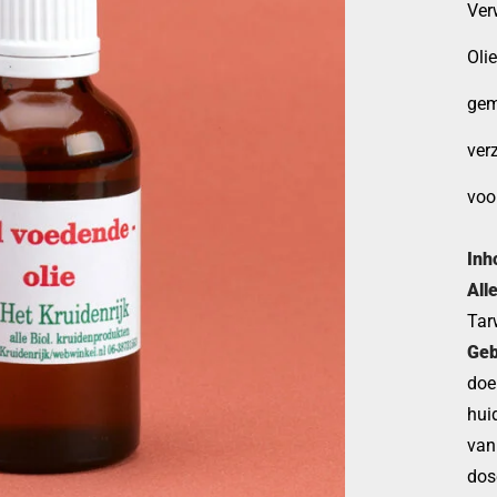
Ver
Olie
gema
ver
voor
Inh
All
Tar
Geb
doe
huid
van
dos