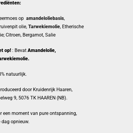
rediënten:
eermoes op
amandeloliebasis
,
ruivenpit olie,
Tarwekiemolie
, Etherische
lie; Citroen, Bergamot, Salie
et op!
: Bevat
Amandelolie,
arwekiemolie.
% natuurlijk.
roduceerd door Kruidenrijk Haaren,
elweg 9, 5076 TK HAAREN (NB).
r een moment van pure ontspanning,
e dag opnieuw.