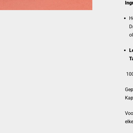
Ing
H
D
o
L
T
100
Gep
Kap
Voo
elk