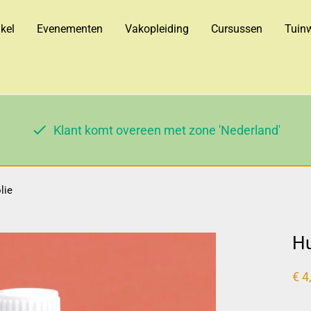
kel
Evenementen
Vakopleiding
Cursussen
Tuinw
Klant komt overeen met zone 'Nederland'
lie
Hu
€
4