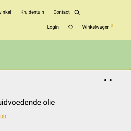
inkel
Kruidentuin
Contact
0
Login
Winkelwagen
idvoedende olie
,00