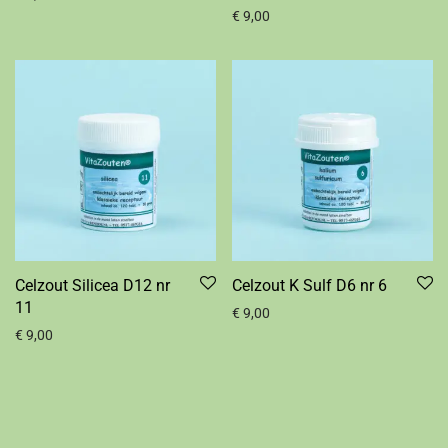
€
9,00
Celzout Silicea D12 nr
Celzout K Sulf D6 nr 6
11
€
9,00
€
9,00