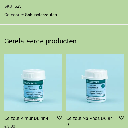
SKU:
525
Categorie:
Schusslerzouten
Gerelateerde producten
Celzout K mur D6 nr 4
Celzout Na Phos D6 nr
9
€
9,00