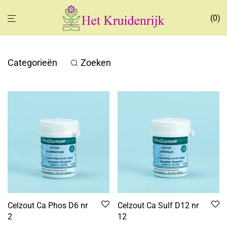
0
Categorieën
Zoeken
Celzout Ca Phos D6 nr
Celzout Ca Sulf D12 nr
2
12