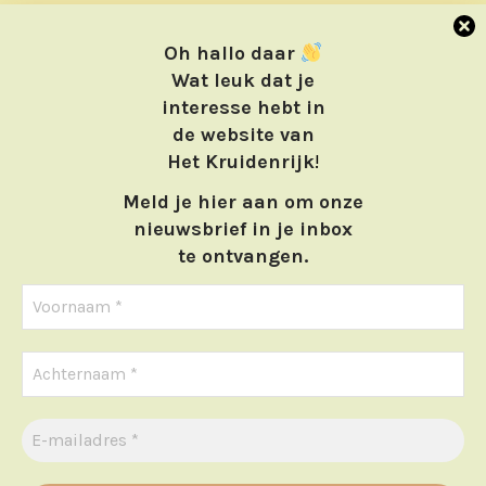
Oh hallo daar
Wat leuk dat je
interesse hebt in
de website van
Het Kruidenrijk
!
Meld je hier aan om onze
nieuwsbrief in je inbox
te ontvangen.
Home
Webwinkel
Cursussen
Contact
We gebruiken cookies om ervoor te zorgen dat we u de beste
ervaring op onze website bieden. Als u doorgaat met het
Bestelwijze
gebruiken van de website, gaan we er vanuit dat u ermee
instemt. de cookies zijn puur noodzakelijk.