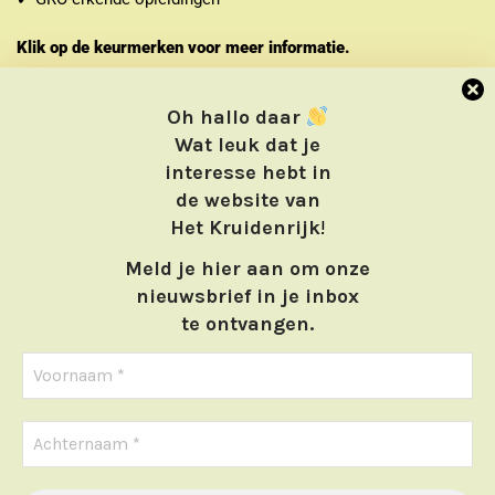
Klik op de keurmerken voor meer informatie.
Oh hallo daar
Wat leuk dat je
interesse hebt in
de website van
Het Kruidenrijk
!
Meld je hier aan om onze
nieuwsbrief in je inbox
te ontvangen.
Home
Webwinkel
Cursussen
Contact
We gebruiken cookies om ervoor te zorgen dat we u de beste