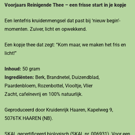
Voorjaars Reinigende Thee – een frisse start in je kopje
Een lentefris kruidenmengsel dat past bij ‘nieuw begin’-
momenten. Zuiver, licht en opwekkend.
Een kopje thee dat zegt: “Kom maar, we maken het fris en
licht!”
Inhoud:
50 gram
Ingrediënten:
Berk, Brandnetel, Duizendblad,
Paardenbloem, Rozenbottel, Viooltje, Vlier
Zacht, cafeïnevrij en 100% natuurlijk.
Geproduceerd door Kruidenrijk Haaren, Kapelweg 9,
5076TK HAAREN (NB).
SKAL gecertificeerd biologisch (SKAL nr. 006931). Voor een