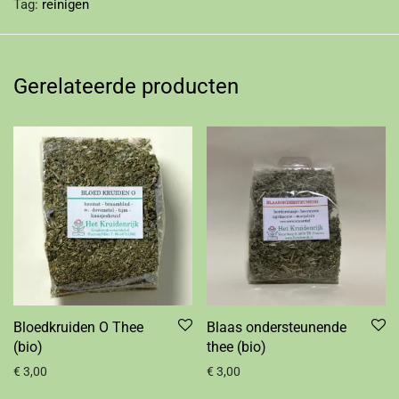
Tag:
reinigen
Gerelateerde producten
Bloedkruiden O Thee
Blaas ondersteunende
(bio)
thee (bio)
€
3,00
€
3,00