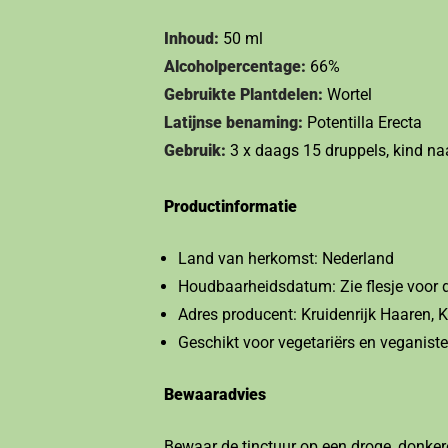
Inhoud:
50 ml
Alcoholpercentage:
66%
Gebruikte Plantdelen:
Wortel
Latijnse benaming:
Potentilla Erecta
Gebruik:
3 x daags 15 druppels, kind naa
Productinformatie
Land van herkomst: Nederland
Houdbaarheidsdatum: Zie flesje voor 
Adres producent: Kruidenrijk Haaren,
Geschikt voor vegetariërs en veganist
Bewaaradvies
Bewaar de tinctuur op een droge, donkere