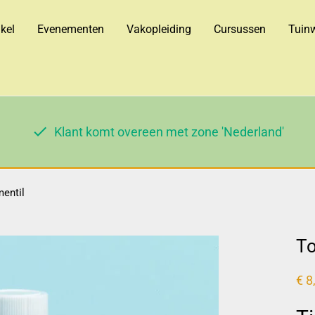
kel
Evenementen
Vakopleiding
Cursussen
Tuinw
Klant komt overeen met zone 'Nederland'
mentil
To
€
8