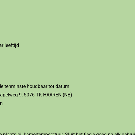
r leeftijd
de tenminste houdbaar tot datum
 Kapelweg 9, 5076 TK HAAREN (NB)
en
 plaats bij kamertemperatuur. Sluit het flesje goed na elk gebrui