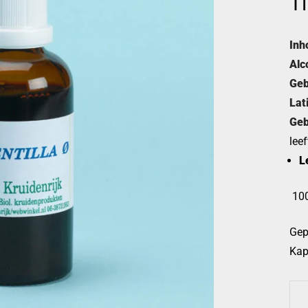
Ti
Inh
Alc
Geb
Lat
Geb
leef
L
100
Gep
Kap