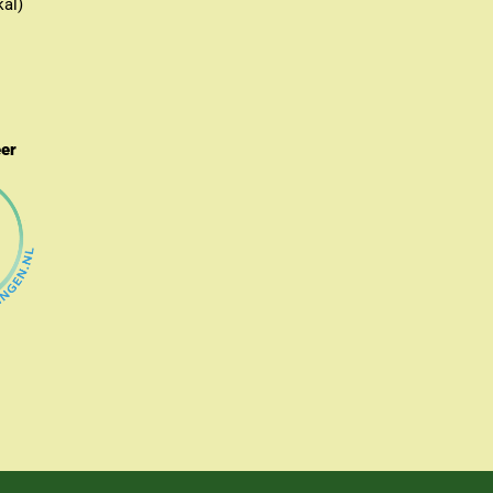
kal)
eer