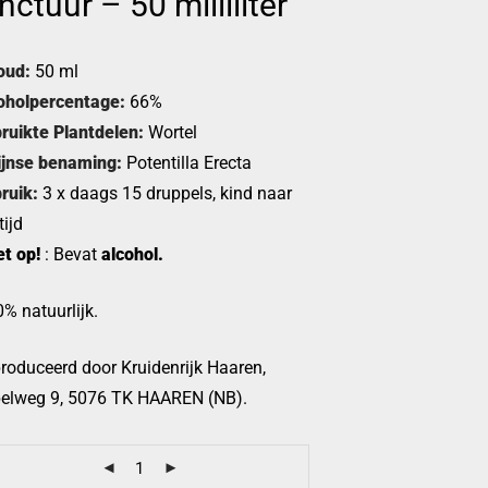
nctuur – 50 milliliter
oud:
50 ml
oholpercentage:
66%
ruikte Plantdelen:
Wortel
ijnse benaming:
Potentilla Erecta
ruik:
3 x daags 15 druppels, kind naar
tijd
et op!
: Bevat
alcohol.
% natuurlijk.
roduceerd door Kruidenrijk Haaren,
elweg 9, 5076 TK HAAREN (NB).