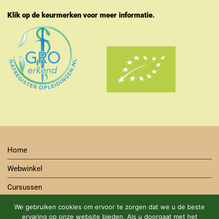
Klik op de keurmerken voor meer informatie.
Home
Webwinkel
Cursussen
Contact
We gebruiken cookies om ervoor te zorgen dat we u de beste
ervaring op onze website bieden. Als u doorgaat met het