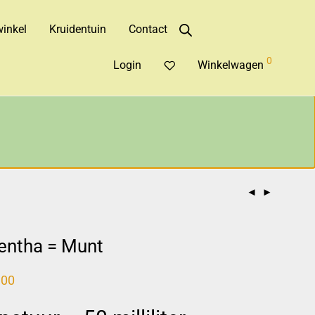
inkel
Kruidentuin
Contact
0
Login
Winkelwagen
ntha = Munt
,00