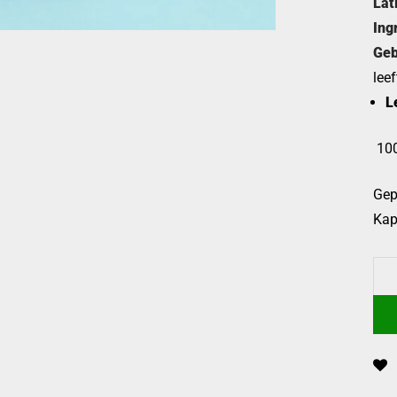
Lat
Ing
Geb
leef
L
100
Gep
Kap