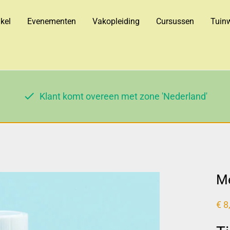
kel
Evenementen
Vakopleiding
Cursussen
Tuinw
Klant komt overeen met zone 'Nederland'
Me
€
8