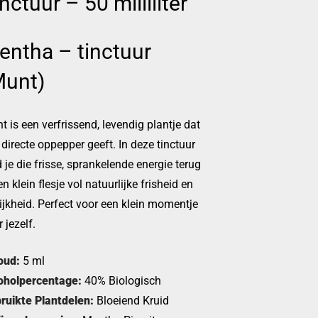
nctuur – 50 milliliter
entha – tinctuur
Munt)
t is een verfrissend, levendig plantje dat
 directe oppepper geeft. In deze tinctuur
 je die frisse, sprankelende energie terug
n klein flesje vol natuurlijke frisheid en
lijkheid. Perfect voor een klein momentje
 jezelf.
oud:
5 ml
oholpercentage:
40% Biologisch
ruikte Plantdelen:
Bloeiend Kruid