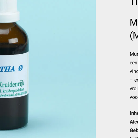
Ti
M
(
Mun
een
vind
– ee
vro
voor
Inh
Alc
Geb