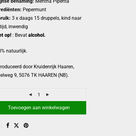
ijnse benaming:
Mentha Piperita
rediënten:
Pepermunt
ruik:
3 x daags 15 druppels, kind naar
tijd, inwendig
et op!
: Bevat
alcohol.
% natuurlijk.
roduceerd door Kruidenrijk Haaren,
elweg 9, 5076 TK HAAREN (NB).
Toevoegen aan winkelwagen