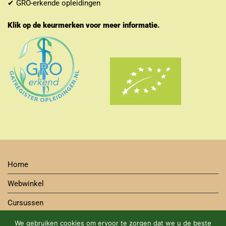
✔ GRO-erkende opleidingen
Klik op de keurmerken voor meer informatie.
Home
Webwinkel
Cursussen
Contact
We gebruiken cookies om ervoor te zorgen dat we u de beste