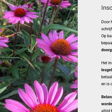
Insc
Door 
schrijf
Op ba
bepaal
doorg
Het in
lesge
betaal
en is 
Belan
worde
altijd