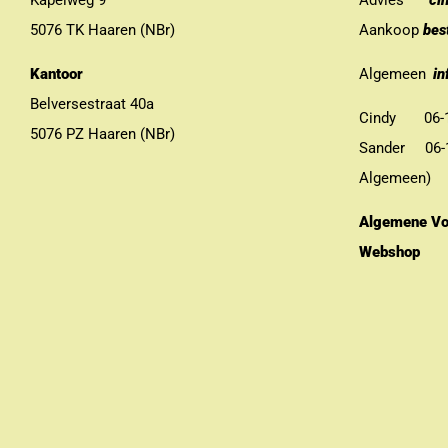
Kapelweg 9
Advies
ci
5076 TK Haaren (NBr)
Aankoop
bes
Kantoor
Algemeen
in
Belversestraat 40a
Cindy 06-13
5076 PZ Haaren (NBr)
Sander 06-11
Algemeen)
Algemene Vo
Webshop