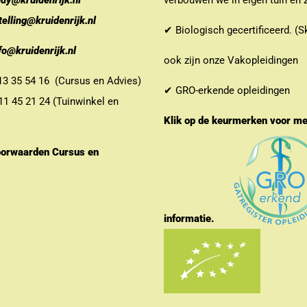
ndy@kruidenrijk.nl
verbouwen we in eigen tuin en z
telling@kruidenrijk.nl
✔ Biologisch gecertificeerd. (S
fo@kruidenrijk.nl
ook zijn onze Vakopleidingen
 35 54 16 (Cursus en Advies)
✔ GRO-erkende opleidingen
 45 21 24 (Tuinwinkel en
Klik op de keurmerken voor m
orwaarden Cursus en
informatie.