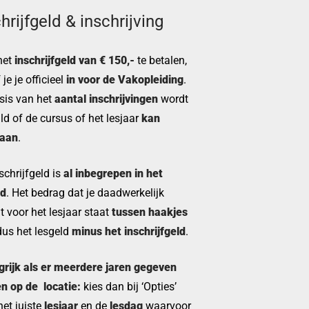
hrijfgeld & inschrijving
het
inschrijfgeld van € 150,-
te betalen,
 je je officieel
in voor de Vakopleiding
.
sis van het
aantal inschrijvingen
wordt
d of de cursus of het lesjaar
kan
aan
.
schrijfgeld is
al inbegrepen in het
ld
. Het bedrag dat je daadwerkelijk
t voor het lesjaar staat
tussen haakjes
dus het lesgeld
minus het inschrijfgeld
.
grijk als er meerdere jaren gegeven
n op de locatie:
kies dan bij ‘Opties’
 het juiste
lesjaar
en de
lesdag
waarvoor