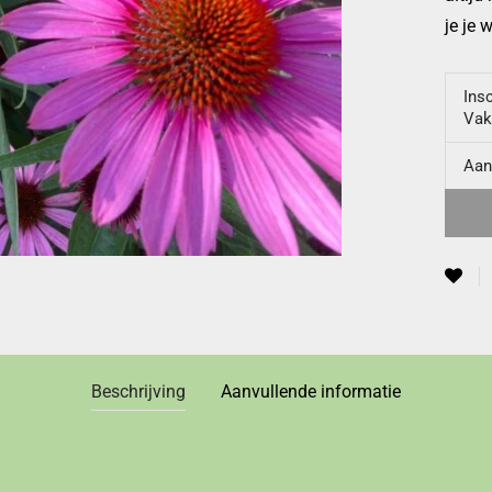
je je w
Insc
Vak
Aan
Beschrijving
Aanvullende informatie