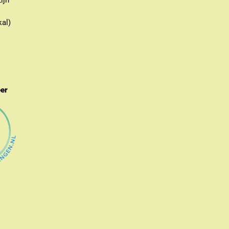
ijn
kal)
eer