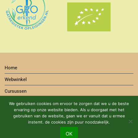
Home
Webwinkel
Cursussen
Contact
We gebruiken cookies om ervoor te zorgen dat we u de beste
ervaring op onze website bieden. Als u doorgaat met het
Bestelwijze
gebruiken van de website, gaan we er vanuit dat u ermee
instemt. de cookies zijn puur noodzakelijk.
Algemene Voorwaarden Cursus en Webshop
DUURZAME BIOLOGISCHE PRODUCTEN MET EEN GROEN
OK