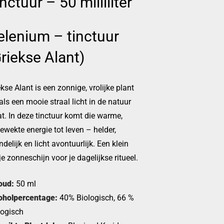
nctuur – 50 milliliter
elenium – tinctuur
riekse Alant)
kse Alant is een zonnige, vrolijke plant
als een mooie straal licht in de natuur
at. In deze tinctuur komt die warme,
ewekte energie tot leven – helder,
ndelijk en licht avontuurlijk. Een klein
je zonneschijn voor je dagelijkse ritueel.
oud:
50 ml
oholpercentage:
40% Biologisch, 66 %
logisch