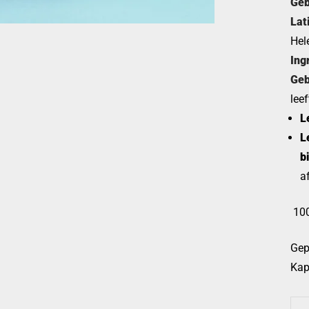
Geb
Lat
Hel
Ing
Geb
leef
L
Le
b
a
100
Gep
Kap