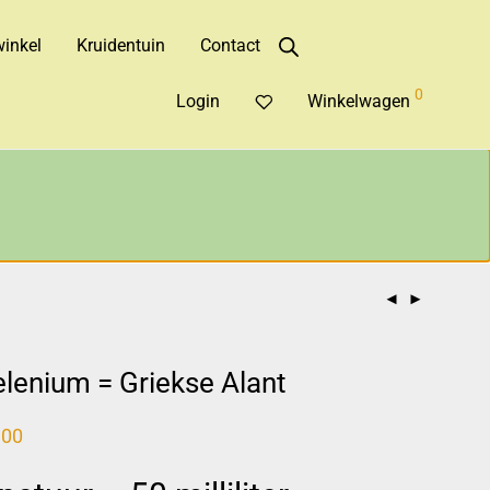
inkel
Kruidentuin
Contact
0
Login
Winkelwagen
lenium = Griekse Alant
,00