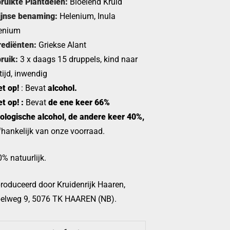
ruikte Plantdelen:
Bloeiend Kruid
ijnse benaming:
Helenium, Inula
enium
rediënten:
Griekse Alant
ruik:
3 x daags 15 druppels, kind naar
tijd, inwendig
et op!
: Bevat
alcohol.
t op! :
Bevat
de ene keer 66%
iologische alcohol, de andere keer 40%,
fhankelijk van onze voorraad.
% natuurlijk.
roduceerd door Kruidenrijk Haaren,
elweg 9, 5076 TK HAAREN (NB).