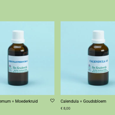
emum = Moederkruid
Calendula = Goudsbloem
€
8,00