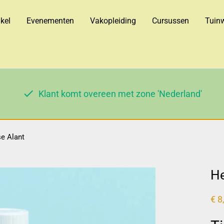
kel
Evenementen
Vakopleiding
Cursussen
Tuinw
Klant komt overeen met zone 'Nederland'
e Alant
He
€
8