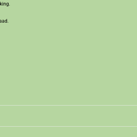
king.
aad.