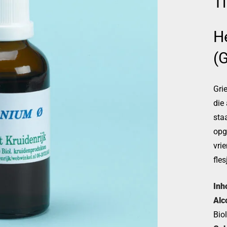
Ti
H
(G
Grie
die 
sta
opg
vrie
fles
Inh
Alc
Bio