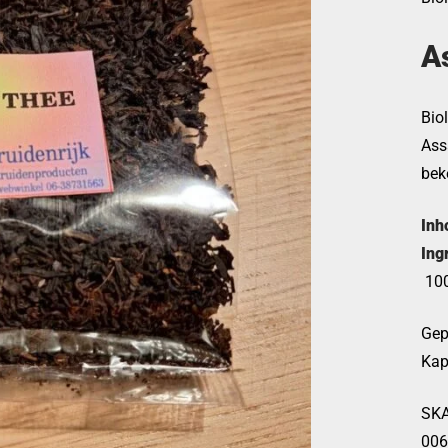
A
Bio
Ass
bek
Inh
Ing
100
Gep
Kap
SKA
006