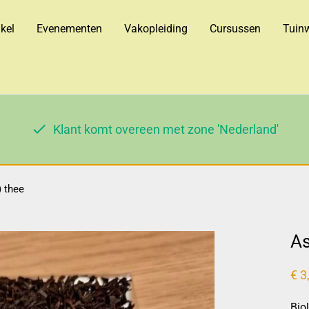
kel
Evenementen
Vakopleiding
Cursussen
Tuinw
Klant komt overeen met zone 'Nederland'
 thee
As
€
3
Bio