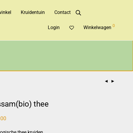
inkel
Kruidentuin
Contact
0
Login
Winkelwagen
sam(bio) thee
,00
logische thee kruiden