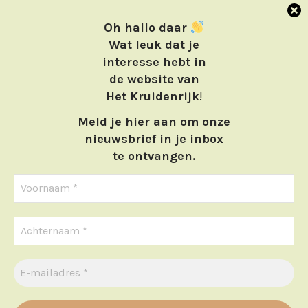
Oh hallo daar
Wat leuk dat je
interesse hebt in
de website van
Het Kruidenrijk
!
Meld je hier aan om onze
nieuwsbrief in je inbox
te ontvangen.
Home
Webwinkel
Cursussen
Contact
We gebruiken cookies om ervoor te zorgen dat we u de beste
ervaring op onze website bieden. Als u doorgaat met het
Bestelwijze
gebruiken van de website, gaan we er vanuit dat u ermee
instemt. de cookies zijn puur noodzakelijk.
Algemene Voorwaarden Cursus en Webshop