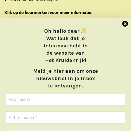
Klik op de keurmerken voor meer informatie.
Oh hallo daar
Wat leuk dat je
interesse hebt in
de website van
Het Kruidenrijk
!
Meld je hier aan om onze
nieuwsbrief in je inbox
te ontvangen.
Home
Webwinkel
Cursussen
Contact
We gebruiken cookies om ervoor te zorgen dat we u de beste