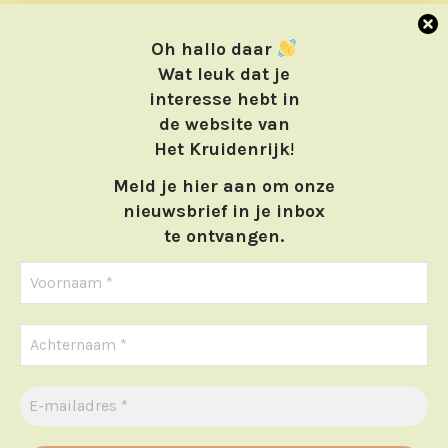
Oh hallo daar
Wat leuk dat je
interesse hebt in
de website van
Het Kruidenrijk
!
Meld je hier aan om onze
nieuwsbrief in je inbox
te ontvangen.
Home
Webwinkel
Cursussen
Contact
We gebruiken cookies om ervoor te zorgen dat we u de beste
ervaring op onze website bieden. Als u doorgaat met het
Bestelwijze
gebruiken van de website, gaan we er vanuit dat u ermee
instemt. de cookies zijn puur noodzakelijk.