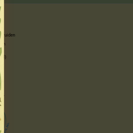
 kruiden
ijn
kal)
eer