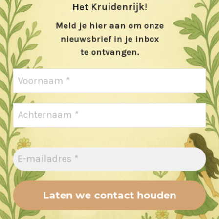
Het Kruidenrijk
!
Meld je hier aan om onze
Biologische kruiden
nieuwsbrief in je inbox
te ontvangen.
rsus@kruidenrijk.nl
Veel van onze geneeskrachtige
ndy@kruidenrijk.nl
verbouwen we in eigen tuin en z
telling@kruidenrijk.nl
✔ Biologisch gecertificeerd. (S
fo@kruidenrijk.nl
ook zijn onze Vakopleidingen
 35 54 16 (Cursus en Advies)
✔ GRO-erkende opleidingen
 45 21 24 (Tuinwinkel en
Klik op de keurmerken voor m
orwaarden Cursus en