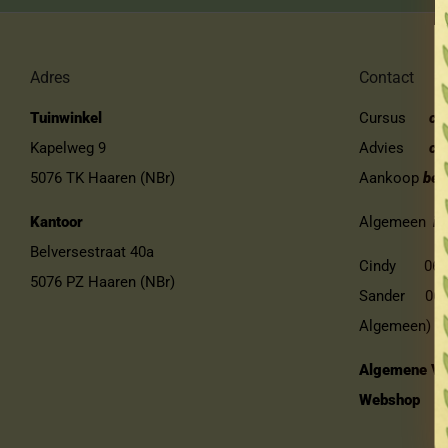
Adres
Contact
Tuinwinkel
Cursus
cu
Kapelweg 9
Advies
ci
5076 TK Haaren (NBr)
Aankoop
bes
Kantoor
Algemeen
in
Belversestraat 40a
Cindy 06-13
5076 PZ Haaren (NBr)
Sander 06-11
Algemeen)
Algemene Vo
Webshop