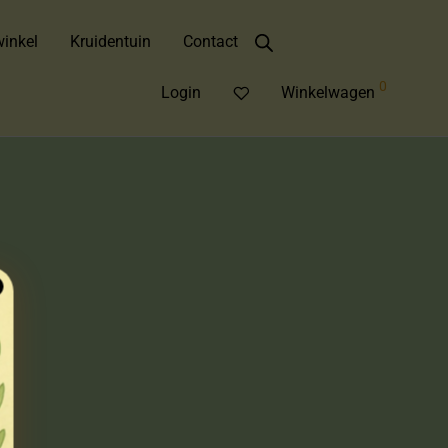
inkel
Kruidentuin
Contact
0
Login
Winkelwagen