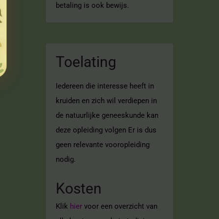
betaling is ook bewijs.
Toelating
Iedereen die interesse heeft in
kruiden en zich wil verdiepen in
de natuurlijke geneeskunde kan
deze opleiding volgen Er is dus
geen relevante vooropleiding
nodig.
Kosten
Klik
hier
voor een overzicht van