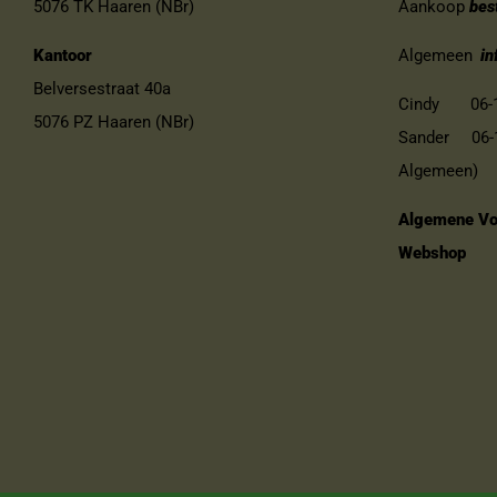
5076 TK Haaren (NBr)
Aankoop
bes
Kantoor
Algemeen
in
Belversestraat 40a
Cindy 06-13
5076 PZ Haaren (NBr)
Sander 06-11
Algemeen)
Algemene Vo
Webshop