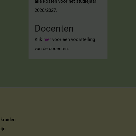
alle kosten voor het studiejaar
2026/2027.
Docenten
Klik
hier
voor een voorstelling
van de docenten.
 kruiden
ijn