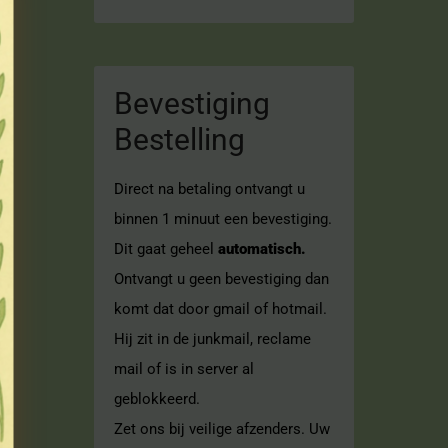
Bevestiging
Bestelling
Direct na betaling ontvangt u
binnen 1 minuut een bevestiging.
Dit gaat geheel
automatisch.
Ontvangt u geen bevestiging dan
komt dat door gmail of hotmail.
Hij zit in de junkmail, reclame
mail of is in server al
geblokkeerd.
Zet ons bij veilige afzenders. Uw