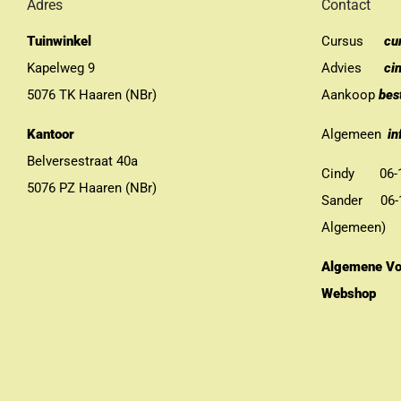
Adres
Contact
Tuinwinkel
Cursus
cu
Kapelweg 9
Advies
ci
5076 TK Haaren (NBr)
Aankoop
bes
Kantoor
Algemeen
in
Belversestraat 40a
Cindy 06-13
5076 PZ Haaren (NBr)
Sander 06-11
Algemeen)
Algemene Vo
Webshop