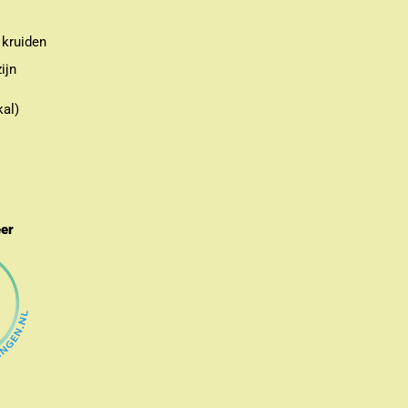
 kruiden
ijn
kal)
eer