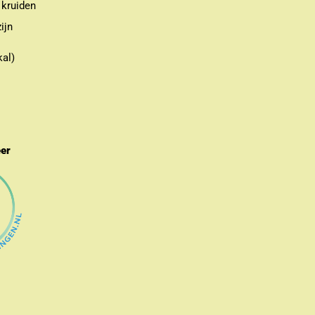
 kruiden
ijn
kal)
eer