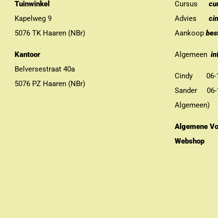
Tuinwinkel
Cursus
cu
Kapelweg 9
Advies
ci
5076 TK Haaren (NBr)
Aankoop
bes
Kantoor
Algemeen
in
Belversestraat 40a
Cindy 06-13
5076 PZ Haaren (NBr)
Sander 06-11
Algemeen)
Algemene Vo
Webshop