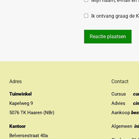
Mijn naam, e-mail en 
Ik ontvang graag de Kr
Adres
Contact
Tuinwinkel
Cursus
cu
Kapelweg 9
Advies
ci
5076 TK Haaren (NBr)
Aankoop
bes
Kantoor
Algemeen
in
Belversestraat 40a