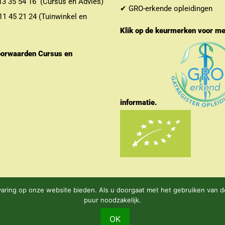
 35 54 16 (Cursus en Advies)
✔ GRO-erkende opleidingen
 45 21 24 (Tuinwinkel en
Klik op de keurmerken voor m
orwaarden Cursus en
informatie.
ring op onze website bieden. Als u doorgaat met het gebruiken van de
puur noodzakelijk.
Voorwaarden Cursus en Webshop
OK
URZAME BIOLOGISCHE PRODUCTEN MET EEN GROEN HART.
Nege