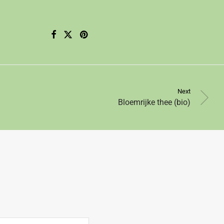
Next
Bloemrijke thee (bio)