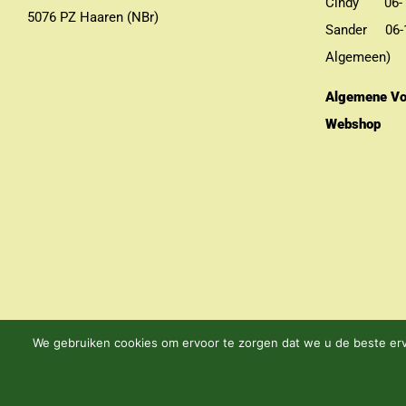
Cindy 06-13
5076 PZ Haaren (NBr)
Sander 06-11
Algemeen)
Algemene Vo
Webshop
We gebruiken cookies om ervoor te zorgen dat we u de beste erva
Home
Webwinkel
Cursussen
Contact
Bestelwijze
Algemene 
DU