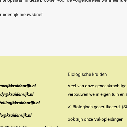
site opslaan in deze browser voor de volgende keer wanneer ik ee
uidenrijk nieuwsbrief
Biologische kruiden
rsus@kruidenrijk.nl
Veel van onze geneeskrachtige
ndy@kruidenrijk.nl
verbouwen we in eigen tuin en z
telling@kruidenrijk.nl
✔ Biologisch gecertificeerd. (S
fo@kruidenrijk.nl
ook zijn onze Vakopleidingen