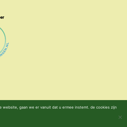
eer
 website, gaan we er vanuit dat u ermee instemt. de cookies zijn
ren