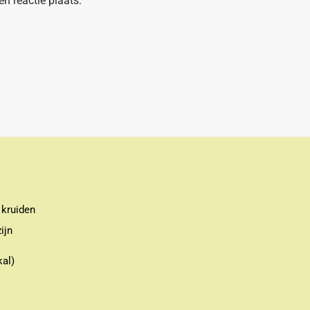
n reactie plaats.
 kruiden
ijn
kal)