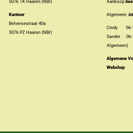
5076 TK Haaren (NBr)
Aankoop
bes
Kantoor
Algemeen
in
Belversestraat 40a
Cindy 06-13
5076 PZ Haaren (NBr)
Sander 06-11
Algemeen)
Algemene Vo
Webshop