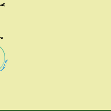
kal)
eer