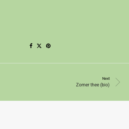
Next
Zomer thee (bio)