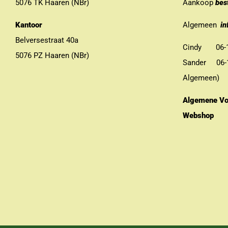
5076 TK Haaren (NBr)
Aankoop
bes
Kantoor
Algemeen
in
Belversestraat 40a
Cindy 06-13
5076 PZ Haaren (NBr)
Sander 06-11
Algemeen)
Algemene Vo
Webshop