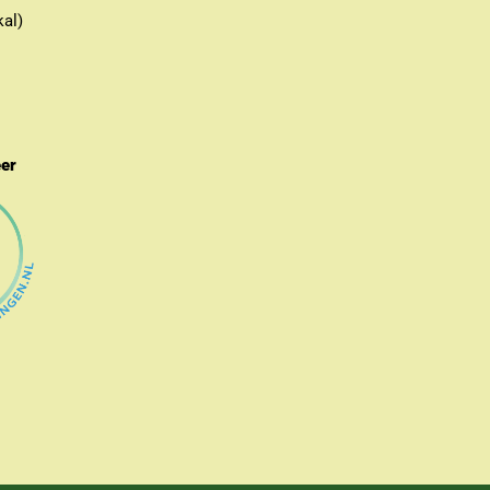
kal)
eer