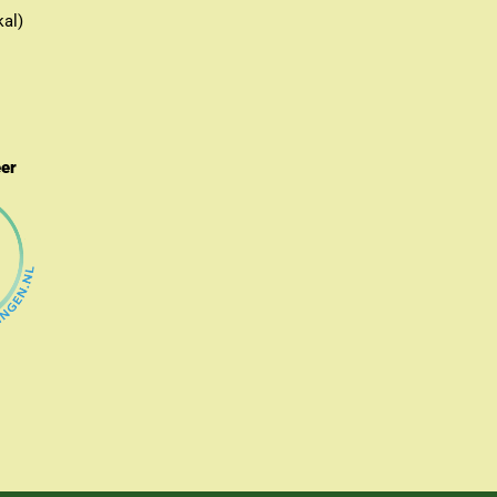
kal)
eer