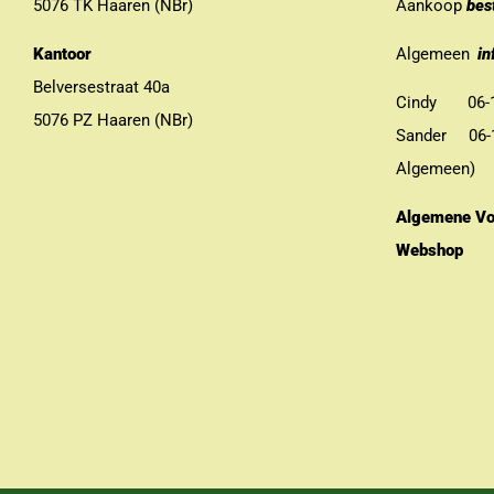
5076 TK Haaren (NBr)
Aankoop
bes
Kantoor
Algemeen
in
Belversestraat 40a
Cindy 06-13
5076 PZ Haaren (NBr)
Sander 06-11
Algemeen)
Algemene Vo
Webshop