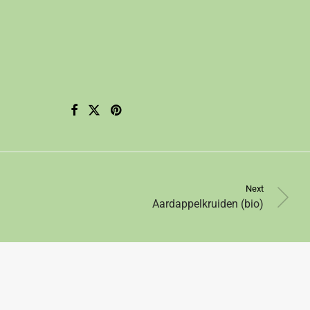
Next
Aardappelkruiden (bio)