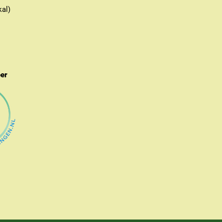
kal)
eer