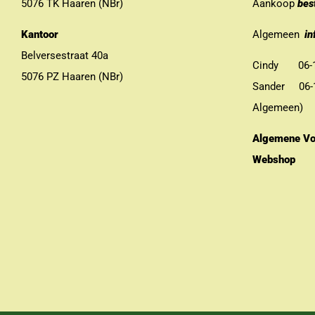
5076 TK Haaren (NBr)
Aankoop
bes
Kantoor
Algemeen
in
Belversestraat 40a
Cindy 06-13
5076 PZ Haaren (NBr)
Sander 06-11
Algemeen)
Algemene Vo
Webshop