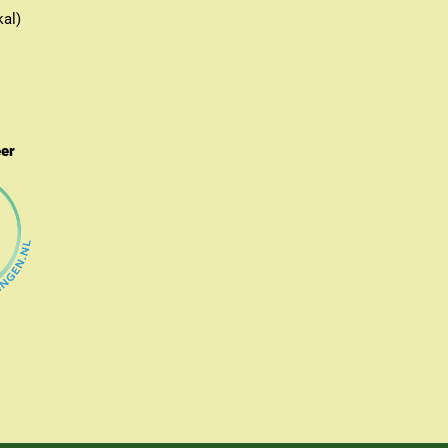
kal)
eer