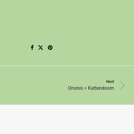
Next
Ononis = Kattendoorn