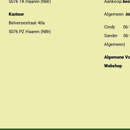
5076 TK Haaren (NBr)
Aankoop
bes
Kantoor
Algemeen
in
Belversestraat 40a
Cindy 06-13
5076 PZ Haaren (NBr)
Sander 06-11
Algemeen)
Algemene Vo
Webshop