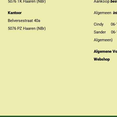
5076 TK Haaren (NBr)
Aankoop
bes
Kantoor
Algemeen
in
Belversestraat 40a
Cindy 06-13
5076 PZ Haaren (NBr)
Sander 06-11
Algemeen)
Algemene Vo
Webshop