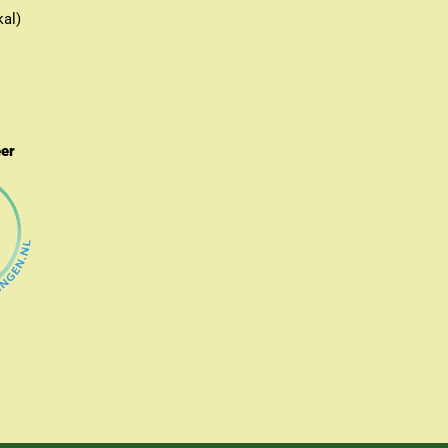
kal)
eer