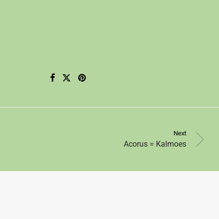
Next
Acorus = Kalmoes