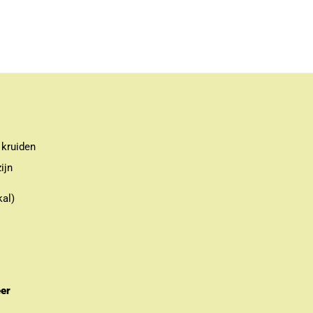
 kruiden
ijn
kal)
eer