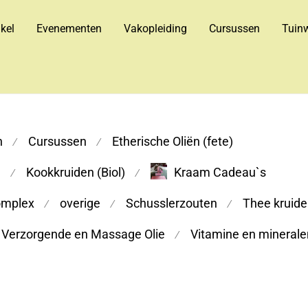
kel
Evenementen
Vakopleiding
Cursussen
Tuinw
n
Cursussen
Etherische Oliën (fete)
⁄
⁄
m
Kookkruiden (Biol)
Kraam Cadeau`s
⁄
⁄
omplex
overige
Schusslerzouten
Thee kruiden
⁄
⁄
⁄
Verzorgende en Massage Olie
Vitamine en minerale
⁄