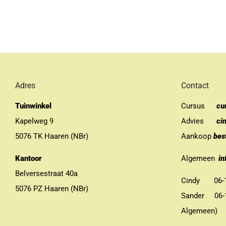
Adres
Contact
Tuinwinkel
Cursus
cu
Kapelweg 9
Advies
ci
5076 TK Haaren (NBr)
Aankoop
bes
Kantoor
Algemeen
in
Belversestraat 40a
Cindy 06-13
5076 PZ Haaren (NBr)
Sander 06-11
Algemeen)