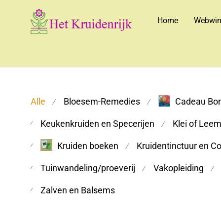
Home
Webwin
Alle
Bloesem-Remedies
Cadeau Bo
⁄
⁄
Keukenkruiden en Specerijen
Klei of Lee
⁄
⁄
Kruiden boeken
Kruidentinctuur en C
⁄
⁄
Tuinwandeling/proeverij
Vakopleiding
⁄
⁄
⁄
Zalven en Balsems
⁄