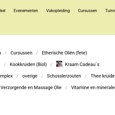
kel
Evenementen
Vakopleiding
Cursussen
Tuinw
n
Cursussen
Etherische Oliën (fete)
⁄
⁄
m
Kookkruiden (Biol)
Kraam Cadeau`s
⁄
⁄
omplex
overige
Schusslerzouten
Thee kruiden
⁄
⁄
⁄
Verzorgende en Massage Olie
Vitamine en minerale
⁄