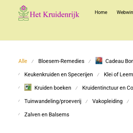
Home
Webwin
Alle
Bloesem-Remedies
Cadeau Bo
⁄
⁄
Keukenkruiden en Specerijen
Klei of Lee
⁄
⁄
Kruiden boeken
Kruidentinctuur en C
⁄
⁄
Tuinwandeling/proeverij
Vakopleiding
⁄
⁄
⁄
Zalven en Balsems
⁄