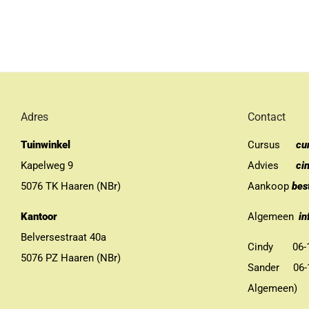
Adres
Contact
Tuinwinkel
Cursus
cu
Kapelweg 9
Advies
ci
5076 TK Haaren (NBr)
Aankoop
bes
Kantoor
Algemeen
in
Belversestraat 40a
Cindy 06-13
5076 PZ Haaren (NBr)
Sander 06-11
Algemeen)