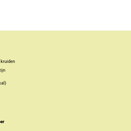
 kruiden
ijn
kal)
eer