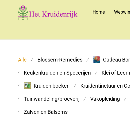
Home
Webwin
Alle
Bloesem-Remedies
Cadeau Bo
⁄
⁄
Keukenkruiden en Specerijen
Klei of Lee
⁄
⁄
Kruiden boeken
Kruidentinctuur en C
⁄
⁄
Tuinwandeling/proeverij
Vakopleiding
⁄
⁄
⁄
Zalven en Balsems
⁄