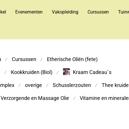
kel
Evenementen
Vakopleiding
Cursussen
Tuinw
n
Cursussen
Etherische Oliën (fete)
⁄
⁄
m
Kookkruiden (Biol)
Kraam Cadeau`s
⁄
⁄
omplex
overige
Schusslerzouten
Thee kruiden
⁄
⁄
⁄
Verzorgende en Massage Olie
Vitamine en minerale
⁄