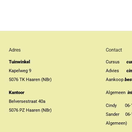
Adres
Contact
Tuinwinkel
Cursus
cu
Kapelweg 9
Advies
ci
5076 TK Haaren (NBr)
Aankoop
bes
Kantoor
Algemeen
in
Belversestraat 40a
Cindy 06-13
5076 PZ Haaren (NBr)
Sander 06-11
Algemeen)