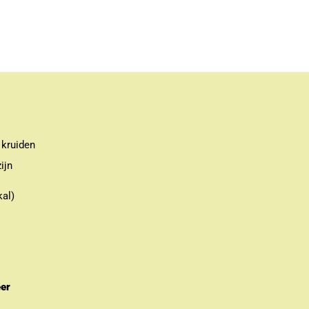
 kruiden
ijn
kal)
eer