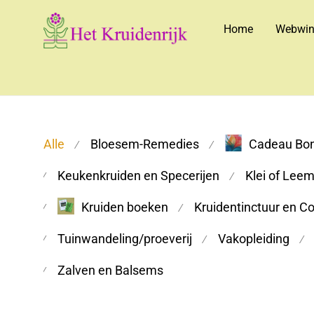
Home
Webwin
Alle
Bloesem-Remedies
Cadeau Bo
⁄
⁄
Keukenkruiden en Specerijen
Klei of Lee
⁄
⁄
Kruiden boeken
Kruidentinctuur en C
⁄
⁄
Tuinwandeling/proeverij
Vakopleiding
⁄
⁄
⁄
Zalven en Balsems
⁄