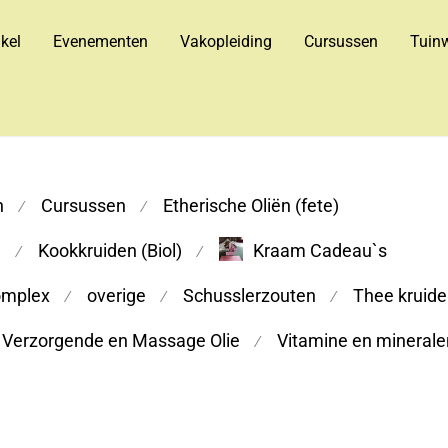
kel
Evenementen
Vakopleiding
Cursussen
Tuinw
n
Cursussen
Etherische Oliën (fete)
⁄
⁄
m
Kookkruiden (Biol)
Kraam Cadeau`s
⁄
⁄
omplex
overige
Schusslerzouten
Thee kruiden
⁄
⁄
⁄
Verzorgende en Massage Olie
Vitamine en minerale
⁄