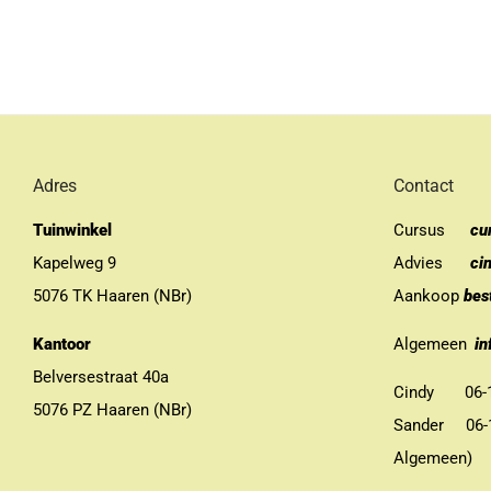
Adres
Contact
Tuinwinkel
Cursus
cu
Kapelweg 9
Advies
ci
5076 TK Haaren (NBr)
Aankoop
bes
Kantoor
Algemeen
in
Belversestraat 40a
Cindy 06-13
5076 PZ Haaren (NBr)
Sander 06-11
Algemeen)