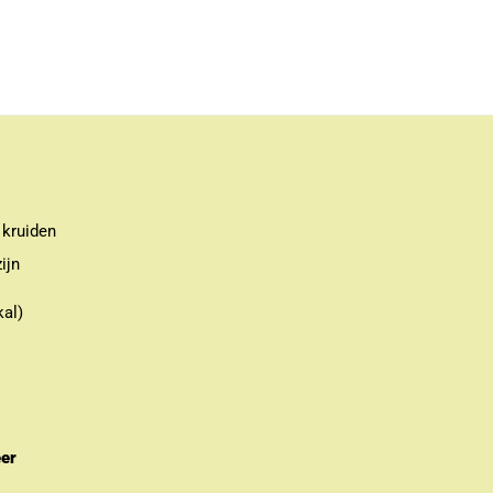
 kruiden
ijn
kal)
eer