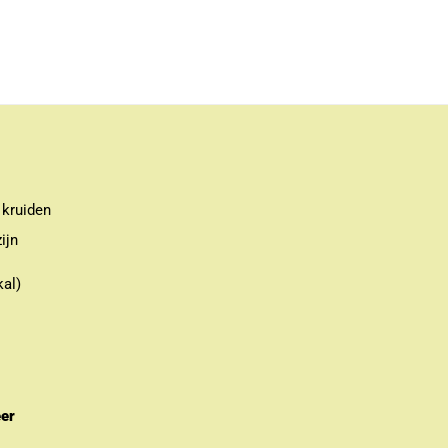
 kruiden
ijn
kal)
eer