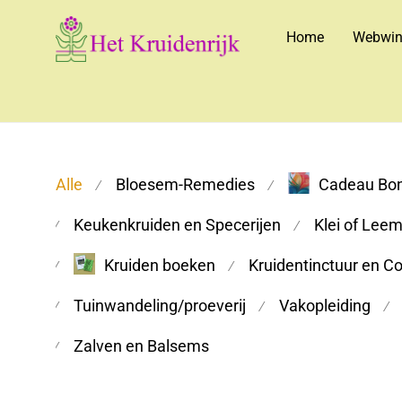
Home
Webwin
Alle
Bloesem-Remedies
Cadeau Bo
⁄
⁄
Keukenkruiden en Specerijen
Klei of Lee
⁄
⁄
Kruiden boeken
Kruidentinctuur en C
⁄
⁄
Tuinwandeling/proeverij
Vakopleiding
⁄
⁄
⁄
Zalven en Balsems
⁄