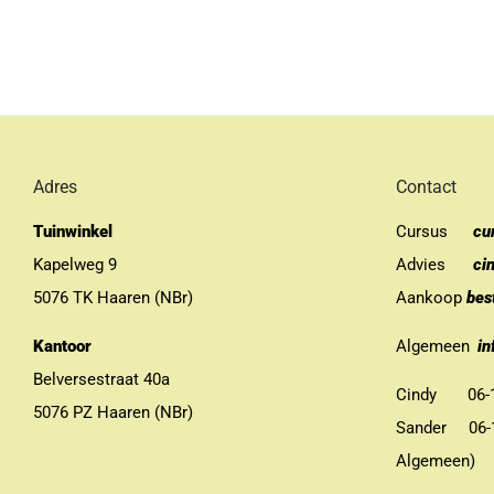
Adres
Contact
Tuinwinkel
Cursus
cu
Kapelweg 9
Advies
ci
5076 TK Haaren (NBr)
Aankoop
bes
Kantoor
Algemeen
in
Belversestraat 40a
Cindy 06-13
5076 PZ Haaren (NBr)
Sander 06-11
Algemeen)