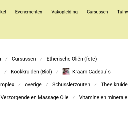
kel
Evenementen
Vakopleiding
Cursussen
Tuinw
n
Cursussen
Etherische Oliën (fete)
⁄
⁄
m
Kookkruiden (Biol)
Kraam Cadeau`s
⁄
⁄
omplex
overige
Schusslerzouten
Thee kruiden
⁄
⁄
⁄
Verzorgende en Massage Olie
Vitamine en minerale
⁄