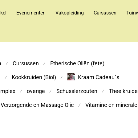
kel
Evenementen
Vakopleiding
Cursussen
Tuinw
n
Cursussen
Etherische Oliën (fete)
⁄
⁄
m
Kookkruiden (Biol)
Kraam Cadeau`s
⁄
⁄
omplex
overige
Schusslerzouten
Thee kruiden
⁄
⁄
⁄
Verzorgende en Massage Olie
Vitamine en minerale
⁄