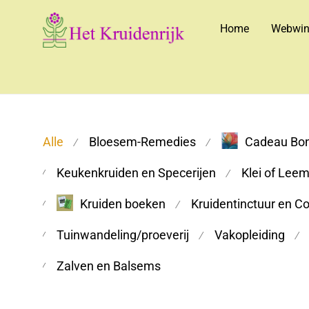
Home
Webwin
Alle
Bloesem-Remedies
Cadeau Bo
⁄
⁄
Keukenkruiden en Specerijen
Klei of Lee
⁄
⁄
Kruiden boeken
Kruidentinctuur en C
⁄
⁄
Tuinwandeling/proeverij
Vakopleiding
⁄
⁄
⁄
Zalven en Balsems
⁄