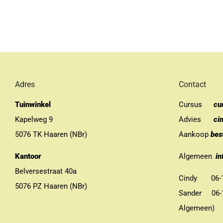
Adres
Contact
Tuinwinkel
Cursus
cu
Kapelweg 9
Advies
ci
5076 TK Haaren (NBr)
Aankoop
bes
Kantoor
Algemeen
in
Belversestraat 40a
Cindy 06-13
5076 PZ Haaren (NBr)
Sander 06-11
Algemeen)