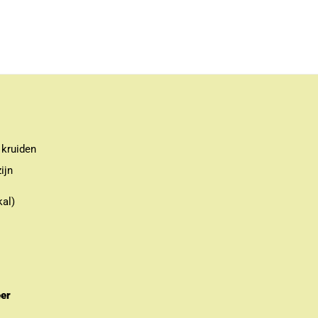
 kruiden
ijn
kal)
eer