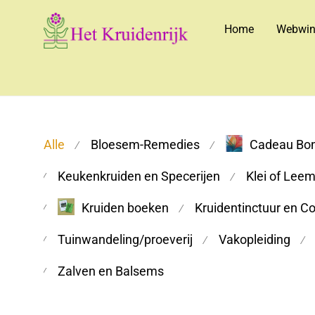
Home
Webwin
Alle
Bloesem-Remedies
Cadeau Bo
⁄
⁄
Keukenkruiden en Specerijen
Klei of Lee
⁄
⁄
Kruiden boeken
Kruidentinctuur en C
⁄
⁄
Tuinwandeling/proeverij
Vakopleiding
⁄
⁄
⁄
Zalven en Balsems
⁄