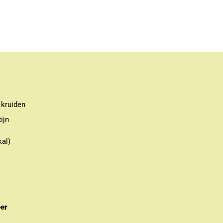
 kruiden
ijn
kal)
eer