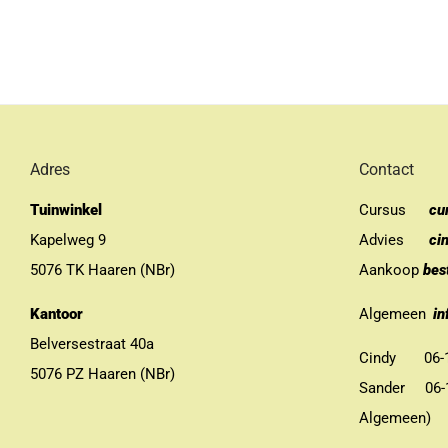
Adres
Contact
Tuinwinkel
Cursus
cu
Kapelweg 9
Advies
ci
5076 TK Haaren (NBr)
Aankoop
bes
Kantoor
Algemeen
in
Belversestraat 40a
Cindy 06-13
5076 PZ Haaren (NBr)
Sander 06-11
Algemeen)