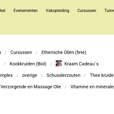
kel
Evenementen
Vakopleiding
Cursussen
Tuinw
n
Cursussen
Etherische Oliën (fete)
⁄
⁄
m
Kookkruiden (Biol)
Kraam Cadeau`s
⁄
⁄
omplex
overige
Schusslerzouten
Thee kruiden
⁄
⁄
⁄
Verzorgende en Massage Olie
Vitamine en minerale
⁄