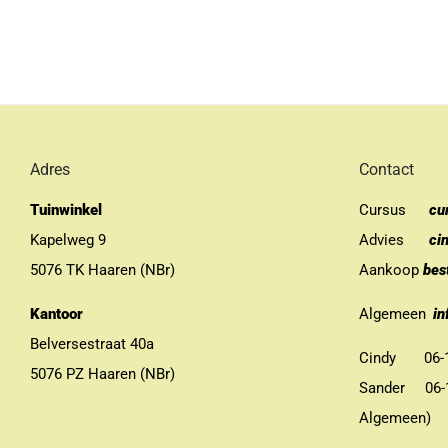
Adres
Contact
Tuinwinkel
Cursus
cu
Kapelweg 9
Advies
ci
5076 TK Haaren (NBr)
Aankoop
bes
Kantoor
Algemeen
in
Belversestraat 40a
Cindy 06-13
5076 PZ Haaren (NBr)
Sander 06-11
Algemeen)