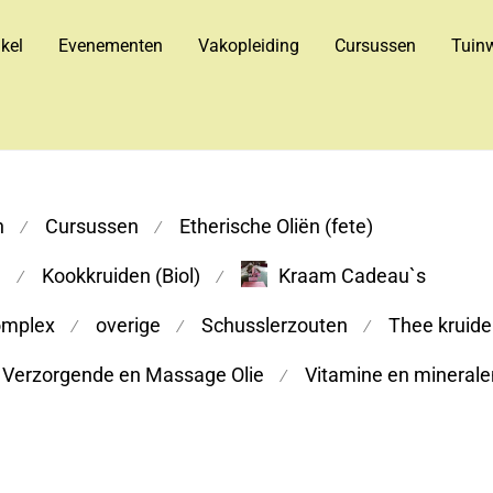
kel
Evenementen
Vakopleiding
Cursussen
Tuinw
n
Cursussen
Etherische Oliën (fete)
⁄
⁄
m
Kookkruiden (Biol)
Kraam Cadeau`s
⁄
⁄
omplex
overige
Schusslerzouten
Thee kruiden
⁄
⁄
⁄
Verzorgende en Massage Olie
Vitamine en minerale
⁄