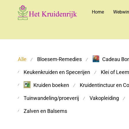
Home
Webwin
Alle
Bloesem-Remedies
Cadeau Bo
⁄
⁄
Keukenkruiden en Specerijen
Klei of Lee
⁄
⁄
Kruiden boeken
Kruidentinctuur en C
⁄
⁄
Tuinwandeling/proeverij
Vakopleiding
⁄
⁄
⁄
Zalven en Balsems
⁄