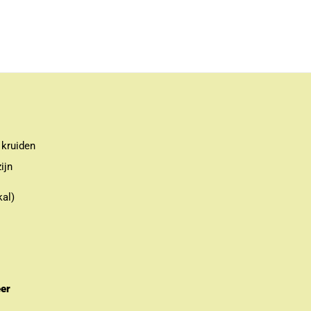
 kruiden
ijn
kal)
eer