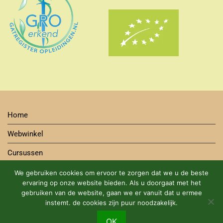
Home
Webwinkel
Cursussen
Contact
We gebruiken cookies om ervoor te zorgen dat we u de beste
ervaring op onze website bieden. Als u doorgaat met het
Bestelwijze
gebruiken van de website, gaan we er vanuit dat u ermee
instemt. de cookies zijn puur noodzakelijk.
Algemene Voorwaarden Cursus en Webshop
DUURZAME BIOLOGISCHE PRODUCTEN MET EEN GROEN
OK