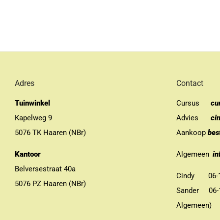
Adres
Contact
Tuinwinkel
Cursus
cu
Kapelweg 9
Advies
ci
5076 TK Haaren (NBr)
Aankoop
bes
Kantoor
Algemeen
in
Belversestraat 40a
Cindy 06-13
5076 PZ Haaren (NBr)
Sander 06-11
Algemeen)