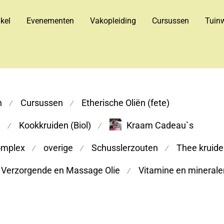
kel
Evenementen
Vakopleiding
Cursussen
Tuinw
n
Cursussen
Etherische Oliën (fete)
⁄
⁄
m
Kookkruiden (Biol)
Kraam Cadeau`s
⁄
⁄
omplex
overige
Schusslerzouten
Thee kruiden
⁄
⁄
⁄
Verzorgende en Massage Olie
Vitamine en minerale
⁄