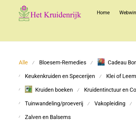
Home
Webwin
Alle
Bloesem-Remedies
Cadeau Bo
⁄
⁄
Keukenkruiden en Specerijen
Klei of Lee
⁄
⁄
Kruiden boeken
Kruidentinctuur en C
⁄
⁄
Tuinwandeling/proeverij
Vakopleiding
⁄
⁄
⁄
Zalven en Balsems
⁄