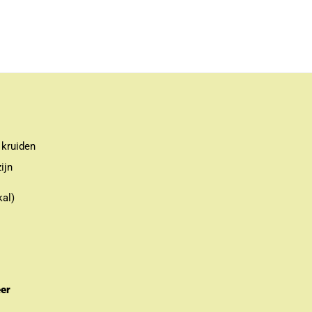
 kruiden
ijn
kal)
eer