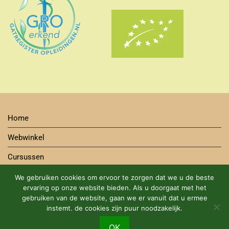
Home
Webwinkel
Cursussen
Contact
We gebruiken cookies om ervoor te zorgen dat we u de beste
ervaring op onze website bieden. Als u doorgaat met het
Bestelwijze
gebruiken van de website, gaan we er vanuit dat u ermee
instemt. de cookies zijn puur noodzakelijk.
Algemene Voorwaarden Cursus en Webshop
DUURZAME BIOLOGISCHE PRODUCTEN MET EEN GROEN
OK