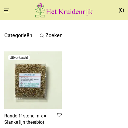
0
Categorieën
Zoeken
Randolff stone mix =
Slanke lijn thee(bio)